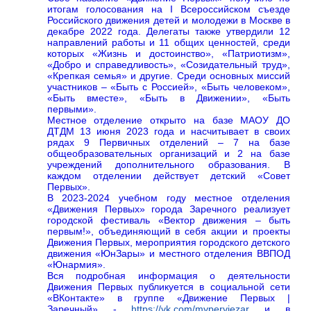
итогам голосования на I Всероссийском съезде
Российского движения детей и молодежи в Москве в
декабре 2022 года. Делегаты также утвердили 12
направлений работы и 11 общих ценностей, среди
которых «Жизнь и достоинство», «Патриотизм»,
«Добро и справедливость», «Созидательный труд»,
«Крепкая семья» и другие. Среди основных миссий
участников – «Быть с Россией», «Быть человеком»,
«Быть вместе», «Быть в Движении», «Быть
первыми».
Местное отделение открыто на базе МАОУ ДО
ДТДМ 13 июня 2023 года и насчитывает в своих
рядах 9 Первичных отделений – 7 на базе
общеобразовательных организаций и 2 на базе
учреждений дополнительного образования. В
каждом отделении действует детский «Совет
Первых».
В 2023-2024 учебном году местное отделения
«Движения Первых» города Заречного реализует
городской фестиваль «Вектор движения – быть
первым!», объединяющий в себя акции и проекты
Движения Первых, мероприятия городского детского
движения «ЮнЗары» и местного отделения ВВПОД
«Юнармия».
Вся подробная информация о деятельности
Движения Первых публикуется в социальной сети
«ВКонтакте» в группе «Движение Первых |
Заречный» -
https://vk.com/myperviezar
и в