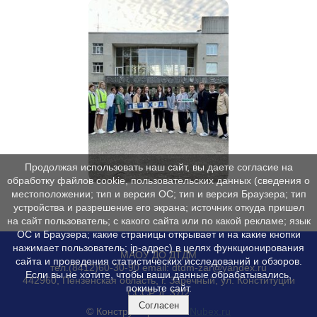
Продолжая использовать наш сайт, вы даете согласие на
обработку файлов cookie, пользовательских данных (сведения о
местоположении; тип и версия ОС; тип и версия Браузера; тип
устройства и разрешение его экрана; источник откуда пришел
на сайт пользователь; с какого сайта или по какой рекламе; язык
ОС и Браузера; какие страницы открывает и на какие кнопки
нажимает пользователь; ip-адрес) в целях функционирования
МАОУ ДО ДТДМ
сайта и проведения статистических исследований и обзоров.
тел.(8412)60-30-90 email: dtdm-zar@yandex.ru
Если вы не хотите, чтобы ваши данные обрабатывались,
442960, Пензенская область, г. Заречный, ул. Конституции
покиньте сайт.
СССР, д. 37/2
Согласен
© Конструктор сайтов
Nubex.ru