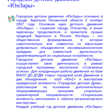
«ЮнЗары»
Городское детское движение «ЮнЗары» основано в
городе Заречном Пензенской области 2 октября
2007 года. Основная идея детского движения
«ЮнЗары» – служения городу, Отечеству, а юные
зареченцы продолжатели и хранители лучших
традиций Заречного и России. ЮнЗары – это
общественное формирование, в которое
самостоятельно или совместно со взрослыми
добровольно объединяются несовершеннолетние
граждане для совместной деятельности,
удовлетворяющей их социальные потребности.
Городское детское движение «ЮнЗары»
осуществляет свою деятельность в рамках
городской программы воспитания «Слагаемые
успеха». Для координации работы движения на базе
МАОУ ДО ДТДМ открыт городской штаб Движения и
два объединения - клуб «ЮнZ» и мастерская
гражданской активности «Городская детская Дума»,
работающие на основании дополнительных
общеразвивающих программ социально-
гуманитарной направленности: «Социальная
активность школьников» и «Школа организаторского
мастерства».
Каждый учебный год детское движение «ЮнЗары»