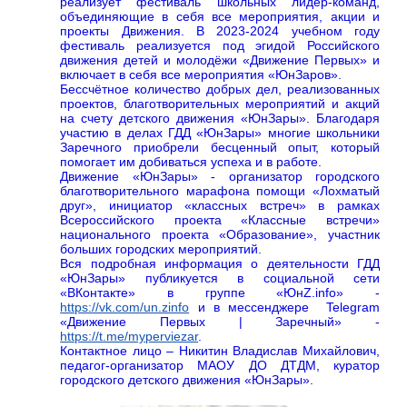
реализует фестиваль школьных лидер-команд,
объединяющие в себя все мероприятия, акции и
проекты Движения. В 2023-2024 учебном году
фестиваль реализуется под эгидой Российского
движения детей и молодёжи «Движение Первых» и
включает в себя все мероприятия «ЮнЗаров».
Бессчётное количество добрых дел, реализованных
проектов, благотворительных мероприятий и акций
на счету детского движения «ЮнЗары». Благодаря
участию в делах ГДД «ЮнЗары» многие школьники
Заречного приобрели бесценный опыт, который
помогает им добиваться успеха и в работе.
Движение «ЮнЗары» - организатор городского
благотворительного марафона помощи «Лохматый
друг», инициатор «классных встреч» в рамках
Всероссийского проекта «Классные встречи»
национального проекта «Образование», участник
больших городских мероприятий.
Вся подробная информация о деятельности ГДД
«ЮнЗары» публикуется в социальной сети
«ВКонтакте» в группе «ЮнZ.info» -
https://vk.com/un.zinfo
и в мессенджере Telegram
«Движение Первых | Заречный» -
https://t.me/myperviezar
.
Контактное лицо – Никитин Владислав Михайлович,
педагог-организатор МАОУ ДО ДТДМ, куратор
городского детского движения «ЮнЗары».