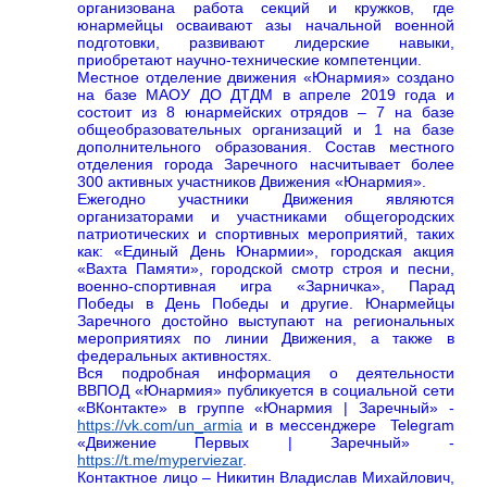
организована работа секций и кружков, где
юнармейцы осваивают азы начальной военной
подготовки, развивают лидерские навыки,
приобретают научно-технические компетенции.
Местное отделение движения «Юнармия» создано
на базе МАОУ ДО ДТДМ в апреле 2019 года и
состоит из 8 юнармейских отрядов – 7 на базе
общеобразовательных организаций и 1 на базе
дополнительного образования. Состав местного
отделения города Заречного насчитывает более
300 активных участников Движения «Юнармия».
Ежегодно участники Движения являются
организаторами и участниками общегородских
патриотических и спортивных мероприятий, таких
как: «Единый День Юнармии», городская акция
«Вахта Памяти», городской смотр строя и песни,
военно-спортивная игра «Зарничка», Парад
Победы в День Победы и другие. Юнармейцы
Заречного достойно выступают на региональных
мероприятиях по линии Движения, а также в
федеральных активностях.
Вся подробная информация о деятельности
ВВПОД «Юнармия» публикуется в социальной сети
«ВКонтакте» в группе «Юнармия | Заречный» -
https://vk.com/un_armia
и в мессенджере Telegram
«Движение Первых | Заречный» -
https://t.me/myperviezar
.
Контактное лицо – Никитин Владислав Михайлович,