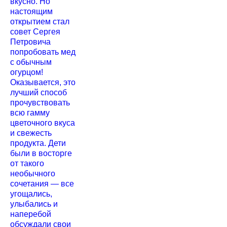
вкусно. Но
настоящим
открытием стал
совет Сергея
Петровича
попробовать мед
с обычным
огурцом!
Оказывается, это
лучший способ
прочувствовать
всю гамму
цветочного вкуса
и свежесть
продукта. Дети
были в восторге
от такого
необычного
сочетания — все
угощались,
улыбались и
наперебой
обсуждали свои