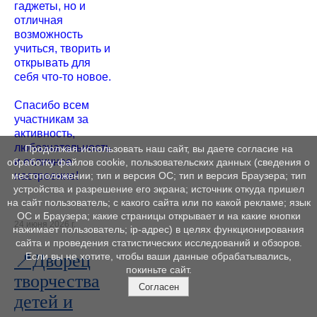
гаджеты, но и
отличная
возможность
учиться, творить и
открывать для
себя что-то новое.
Спасибо всем
участникам за
активность,
любознательность
Продолжая использовать наш сайт, вы даете согласие на
и отличное
обработку файлов cookie, пользовательских данных (сведения о
настроение!
местоположении; тип и версия ОС; тип и версия Браузера; тип
устройства и разрешение его экрана; источник откуда пришел
на сайт пользователь; с какого сайта или по какой рекламе; язык
ОС и Браузера; какие страницы открывает и на какие кнопки
24 июня 2026 г.
нажимает пользователь; ip-адрес) в целях функционирования
сайта и проведения статистических исследований и обзоров.
📍Дворец
Если вы не хотите, чтобы ваши данные обрабатывались,
покиньте сайт.
творчества
Согласен
детей и