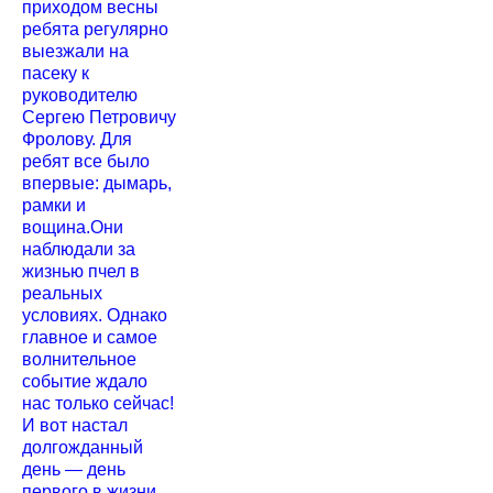
приходом весны
ребята регулярно
выезжали на
пасеку к
руководителю
Сергею Петровичу
Фролову. Для
ребят все было
впервые: дымарь,
рамки и
вощина.Они
наблюдали за
жизнью пчел в
реальных
условиях. Однако
главное и самое
волнительное
событие ждало
нас только сейчас!
И вот настал
долгожданный
день — день
первого в жизни