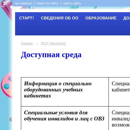
на главную
поиск по сайту
карта сайта
СТАРТ!
СВЕДЕНИЯ ОБ ОО
ОБРАЗОВАНИЕ
ДО
Главная
→
ДОЛ "Звездочка"
Доступная среда
Информация о специально
Специа
оборудованных учебных
кабинет
кабинетах
Специальные условия для
Специа
обучения
инвалидов и лиц с ОВЗ
инвали
возмож