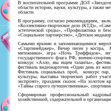
В воспитательной программе ДОЛ «Звездочк
области истории, науки, культуры, а также 
области.
В программу, согласно рекомендациям,
вклю
«Коллективно-творческое дело (КТД)», «Сам
эстетической среды», «Профилактика и безо
«Социальное партнерство», «Детское медиапр
Самыми яркими и запоминающимися меропри
«Стартинейджер», Вечер песен у костра,
мятежники», игра «Ночь Триффидов», легк
государственного флага РФ, военно-спортив
конкурс «Алло, мы ищем таланты», фестива
фестиваль видеокарточек «Один день из жиз
Фестиваль социальных проб,
конкурс пар,
культуры, выставка творческих работ учас
экспромт», праздник сказок «На золотом к
«Тайны старого путешественника», спортивн
Сформирован профессиональный кадровый
хозяйственной, содержательной и организаци