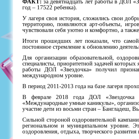
ФАКТ:
за девятнадцать лет работы в ДОЛ «
год – 17522 ребенка).
У лагеря своя история, сложились свои добр
территорию, появляются арт-объекты, игров
чувствовали себя уютно и комфортно, а также
Итоги прошедших лет показали, что самой 
постоянное стремление к обновлению деятель
Для организации образовательной, оздоров
специалисты, приоритетной задачей которых 
работы ДОЛ «Звездочка» получил признан
международном уровне.
В период 2011-2013 года на базе лагеря про
В феврале 2018 года ДОЛ «Звездочка
«Международные умные каникулы», организов
участие дети из восьми стран – Бангладеш, В
Сильной стороной оздоровительной кампании
региональном и муниципальном уровне. Эт
оздоровления, отдыха, творческого развития 