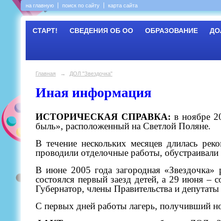
на главную
поиск по сайту
карта сайта
СТАРТ!
СВЕДЕНИЯ ОБ ОО
ОБРАЗОВАНИЕ
ДО
Главная
→
ДОЛ "Звездочка"
Иная информация
ИСТОРИЧЕСКАЯ СПРАВКА:
в ноябре 20
быль», расположенный на Светлой Поляне.
В течение нескольких месяцев длилась рек
проводили отделочные работы, обустраивали
В июне 2005 года загородная «Звездочка» 
состоялся первый заезд детей, а 29 июня – 
Губернатор, члены Правительства и депутаты
С первых дней работы лагерь, получивший но