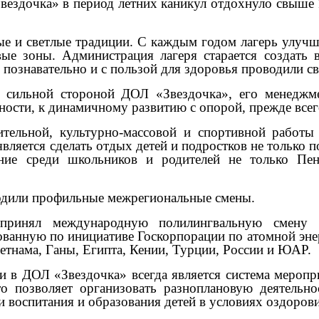
Звездочка» в период летних каникул отдохнуло свыше
ые и светлые традиции. С каждым годом лагерь улучш
ые зоны. Администрация лагеря старается создать 
 познавательно и с пользой для здоровья проводили с
сильной стороной ДОЛ «Звездочка», его менеджмен
ности, к динамичному развитию с опорой, прежде всег
ительной, культурно-массовой и спортивной работы
является сделать отдых детей и подростков не только 
ие среди школьников и родителей не только Пен
ходили профильные межрегиональные смены.
 принял международную полилингвальную смен
анную по инициативе Госкорпорации по атомной энер
ьетнама, Ганы, Египта, Кении, Турции, России и ЮАР.
 в ДОЛ «Звездочка» всегда является система меропр
о позволяет организовать разноплановую деятельн
и воспитания и образования детей в условиях оздорови