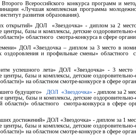
и Второго Всероссийского конкурса программ и мето
минации «Лучшая комплексная программа молодежн
институт развития образования).
ных открытий» ДОЛ
«Звездочка» - диплом за 2 мест
е центры, базы и комплексы, детские оздоровительно
 области)» областного
смотра-конкурса в сфере органи
емени» ДОЛ «Звездочка – диплом за 3 место в ном
их оздоровления и профильные смены»‎ областного
с
ритм успешного лета» ДОЛ «Звездочка» - 3 место 
е центры, базы и комплексы, детские оздоровительно
области)» на областном смотре-конкурсе в сфере орга
нашего будущего»
ДОЛ
«Звездочка»
- диплом за 2 м
е центры, базы и комплексы, детские оздоровительно
й области)» областного
смотра-конкурса в сфере ор
аших достижений» ДОЛ «Звездочка» - диплом за 1 мес
е центры, базы и комплексы, детские оздоровительно
области)» на областном смотре-конкурсе в сфере орга