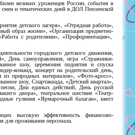
билеи великих уроженцев России, события в
х смен и тематических дней в ДОЛ Пензенской
иятия детского лагеря», «Отрядная работа»,
овый образ жизни», «Организация предметно-
«Работа с родителями», «Профориентация»,
ятельности городского детского движения,
й», День самоуправления, игра «Стражники-
ованное шоу, церемония поднятия и спуска
идер-команд, концерт на родительский день,
м из природных материалов», «Фото-кросс»,
анное шоу, Спартакиада, «Детский квартал»,
 песни, Дни единых действий, День русской
ашего двора», театральное шествие «Театр-
одные гуляния «Ярмарочный балаган», квест
ающих высокую эффективность финансово-
ия для проживания персонала.