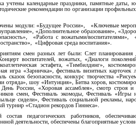
а учтены календарные праздники, памятные даты, ю
методические рекомендации по организации профильны
чены модули: «Будущее России»,
«Ключевые меропр
оуправление», «Дополнительное образование», «Здор
пасность»,
«Работа с вожатыми/воспитателями»,
остранство»,
«Цифровая среда воспитания».
ятиям смен разных лет были: Слет планирования де
Концерт воспитателей, вожатых, «Диалоги поколени
оатлетическая эстафета, «Тимбилдинг», костюмир
ная игра «Зарничка», фестиваль визитных карточек л
ль сказок безопасности, конкурс творчества «Рисуе
ни отряда», шоу «Интуиция», Битва хоров, костюмиров
 День России, «Хоровая ассамблея», смотр строя и
тников смен, Фестиваль экомоды, Фестиваль «Игры н
рыльце сидели», Фестиваль социальной рекламы, нар
ый турнир «Стадион рекордов Гиннеса».
 состав педагогических работников, обеспечив
онной деятельности, обеспечены благоприятные услов