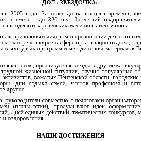
ДОЛ «ЗВЕЗДОЧКА»
юнь 2005 года. Работает до настоящего времени, яв
их в смене - до 320 чел. За летний оздоровитель
от пятидесяти зареченских мальчишек и девчонок.
аться признанным лидером в организации детского от
ном смотре-конкурсе в сфере организации отдыха, озд
ды в конкурсах программ и методических материалов 
е только летом, организуются заезды в другие канику
в трудной жизненной ситуации, научно-популярные об
я активистов, вожатых Пензенской области, городск
боры, дни отдыха семей, членов профсоюза и вет
е другое.
а, руководители совместно с педагогами-организатор
смен (планы-сетки), продумывают идеи оформление
й, Дней единых действий, тематических конкурсов, мас
 и оздоровления.
НАШИ ДОСТИЖЕНИЯ