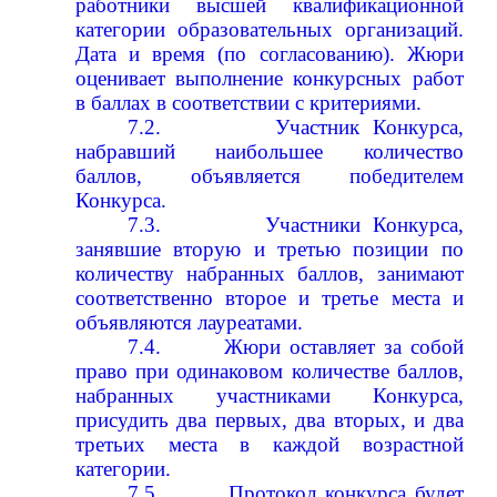
работники высшей квалификационной
категории образовательных организаций.
Дата и время (по согласованию). Жюри
оценивает
выполнение
конкурсных
работ
в
баллах
в
соответствии
с
критериями.
7.2.
Участник
Конкурса,
набравший
наибольшее
количество
баллов,
объявляется
победителем
Конкурса.
7.3.
Участники
Конкурса,
занявшие
вторую
и
третью
позиции
по
количеству
набранных
баллов,
занимают
соответственно
второе
и
третье
места
и
объявляются лауреатами.
7.4.
Жюри оставляет за собой
право при одинаковом количестве баллов,
набранных участниками Конкурса,
присудить два первых, два вторых, и два
третьих места в
каждой возрастной
категории.
7.5.
Протокол конкурса будет