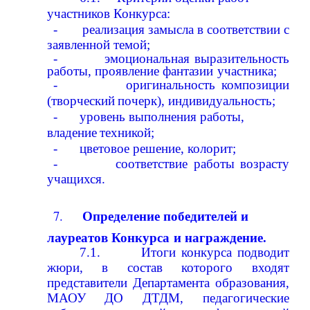
участников
Конкурса:
-
реализация
замысла
в
соответствии
с
заявленной
темой;
-
эмоциональная выразительность
работы, проявление
фантазии
участника;
-
оригинальность
композиции
(творческий
почерк),
индивидуальность;
-
уровень
выполнения
работы,
владение
техникой;
-
цветовое решение, колорит;
-
соответствие работы возрасту
учащихся.
Определение победителей и
7.
лауреатов Конкурса
и
награждение.
7.1.
Итоги конкурса подводит
жюри, в состав которого входят
представители Департамента образования,
МАОУ ДО ДТДМ, педагогические