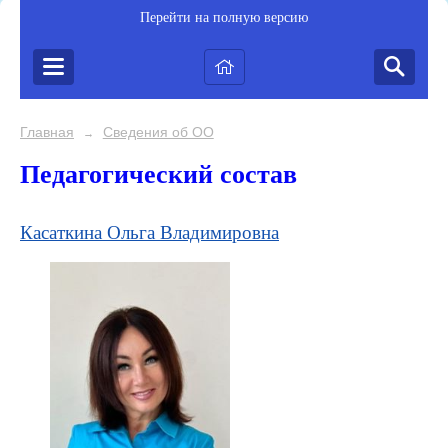
Перейти на полную версию
Главная
Сведения об ОО
→
Педагогический состав
Касаткина Ольга Владимировна