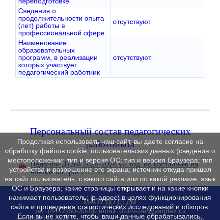
переподготовке
Сведения о
продолжительности опыта
отсутствуют
(лет) работы в
профессиональной сфере
Наименование
образовательных
программ, в реализации
отсутствуют
которых участвует
педагогический работник
Персональный состав педагогических
работников
Продолжая использовать наш сайт, вы даете согласие на
обработку файлов cookie, пользовательских данных (сведения о
местоположении; тип и версия ОС; тип и версия Браузера; тип
Педагоги ДТДМ 2025-2026 уч. год. по состоянию на
устройства и разрешение его экрана; источник откуда пришел
ноябрь.doc.pdf
(575 КБ)
на сайт пользователь; с какого сайта или по какой рекламе; язык
ОС и Браузера; какие страницы открывает и на какие кнопки
нажимает пользователь; ip-адрес) в целях функционирования
МАОУ ДО ДТДМ
сайта и проведения статистических исследований и обзоров.
тел.(8412)60-30-90 email: dtdm-zar@yandex.ru
Если вы не хотите, чтобы ваши данные обрабатывались,
442960, Пензенская область, г. Заречный, ул. Конституции