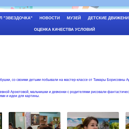
Л "ЗВЕЗДОЧКА"
НОВОСТИ
МУЗЕЙ
ДЕТСКИЕ ДВИЖЕНИ
ОЦЕНКА КАЧЕСТВА УСЛОВИЙ
бабушки, со своими детьми побывали на мастер-классе от Тамары Борисовны 
евной Арзютовой, мальчишки и девчонки с родителями рисовали фантастичес
ими и идеи для картины.