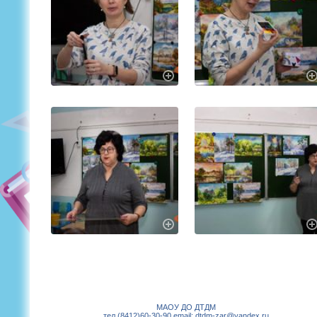
МАОУ ДО ДТДМ
тел.(8412)60-30-90 email: dtdm-zar@yandex.ru