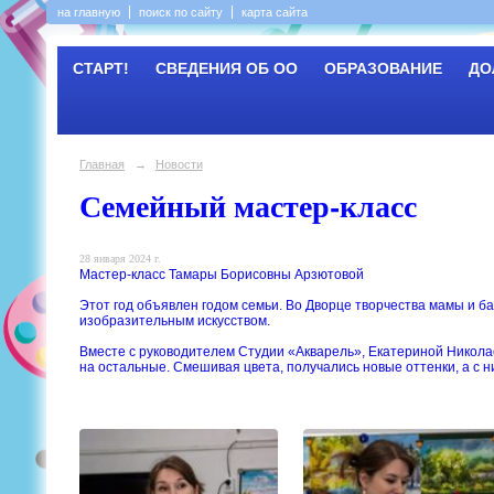
на главную
поиск по сайту
карта сайта
СТАРТ!
СВЕДЕНИЯ ОБ ОО
ОБРАЗОВАНИЕ
ДО
Главная
→
Новости
Семейный мастер-класс
28 января 2024 г.
Мастер-класс Тамары Борисовны Арзютовой
Этот год объявлен годом семьи. Во Дворце творчества мамы и 
изобразительным искусством.
Вместе с руководителем Студии «Акварель», Екатериной Никола
на остальные. Смешивая цвета, получались новые оттенки, а с н