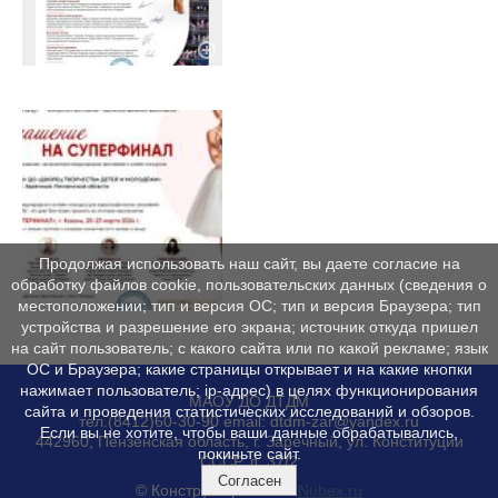
Продолжая использовать наш сайт, вы даете согласие на
обработку файлов cookie, пользовательских данных (сведения о
местоположении; тип и версия ОС; тип и версия Браузера; тип
устройства и разрешение его экрана; источник откуда пришел
на сайт пользователь; с какого сайта или по какой рекламе; язык
ОС и Браузера; какие страницы открывает и на какие кнопки
нажимает пользователь; ip-адрес) в целях функционирования
МАОУ ДО ДТДМ
сайта и проведения статистических исследований и обзоров.
тел.(8412)60-30-90 email: dtdm-zar@yandex.ru
Если вы не хотите, чтобы ваши данные обрабатывались,
442960, Пензенская область, г. Заречный, ул. Конституции
покиньте сайт.
СССР, д. 37/2
Согласен
© Конструктор сайтов
Nubex.ru