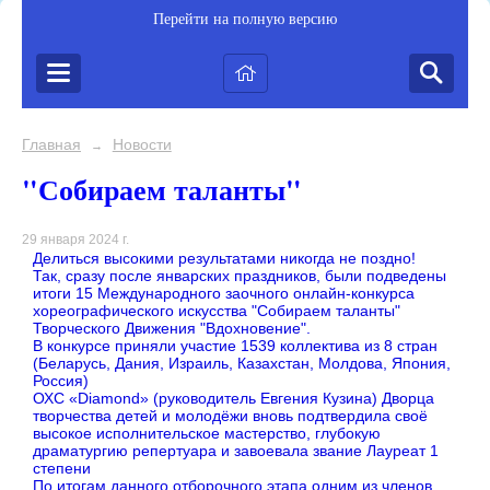
Перейти на полную версию
Главная
Новости
→
"Собираем таланты"
29 января 2024 г.
Делиться высокими результатами никогда не поздно!
Так, сразу после январских праздников, были подведены
итоги 15 Международного заочного онлайн-конкурса
хореографического искусства "Собираем таланты"
Творческого Движения "Вдохновение".
В конкурсе приняли участие 1539 коллектива из 8 стран
(Беларyсь, Дания, Израиль, Казахстан, Молдова, Япония,
Россия)
ОХС «Diamond» (руководитель Евгения Кузина) Дворца
творчества детей и молодёжи вновь подтвердила своё
высокое исполнительское мастерство, глубокую
драматургию репертуара и завоевала звание Лауреат 1
степени
По итогам данного отборочного этапа одним из членов