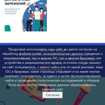
Продолжая использовать наш сайт, вы даете согласие на
МАОУ ДО ДТДМ
обработку файлов cookie, пользовательских данных (сведения о
тел.(8412)60-30-90 email: dtdm-zar@yandex.ru
местоположении; тип и версия ОС; тип и версия Браузера; тип
442960, Пензенская область, г. Заречный, ул. Конституции
устройства и разрешение его экрана; источник откуда пришел
СССР, д. 37/2
на сайт пользователь; с какого сайта или по какой рекламе; язык
© Конструктор сайтов
Nubex.ru
ОС и Браузера; какие страницы открывает и на какие кнопки
нажимает пользователь; ip-адрес) в целях функционирования
сайта и проведения статистических исследований и обзоров.
Если вы не хотите, чтобы ваши данные обрабатывались,
покиньте сайт.
Согласен