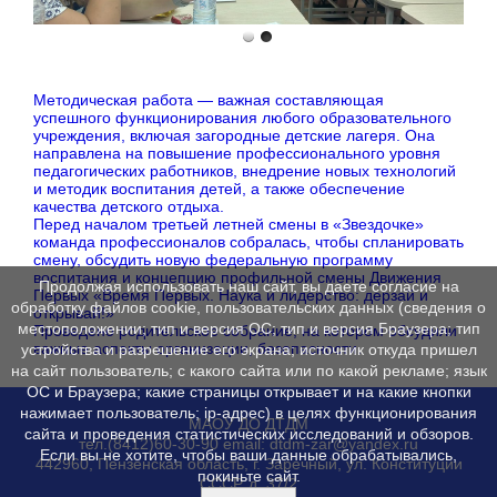
Методическая работа — важная составляющая
успешного функционирования любого образовательного
учреждения, включая загородные детские лагеря. Она
направлена на повышение профессионального уровня
педагогических работников, внедрение новых технологий
и методик воспитания детей, а также обеспечение
качества детского отдыха.
Перед началом третьей летней смены в «Звездочке»
команда профессионалов собралась, чтобы спланировать
смену, обсудить новую федеральную программу
воспитания и концепцию профильной смены Движения
Продолжая использовать наш сайт, вы даете согласие на
Первых «Время Первых. Наука и лидерство: дерзай и
обработку файлов cookie, пользовательских данных (сведения о
открывай!»
местоположении; тип и версия ОС; тип и версия Браузера; тип
Проведено родительское собрание, на котором обсудили
важные аспекты организации, безопасности.
устройства и разрешение его экрана; источник откуда пришел
на сайт пользователь; с какого сайта или по какой рекламе; язык
ОС и Браузера; какие страницы открывает и на какие кнопки
нажимает пользователь; ip-адрес) в целях функционирования
МАОУ ДО ДТДМ
сайта и проведения статистических исследований и обзоров.
тел.(8412)60-30-90 email: dtdm-zar@yandex.ru
Если вы не хотите, чтобы ваши данные обрабатывались,
442960, Пензенская область, г. Заречный, ул. Конституции
покиньте сайт.
СССР, д. 37/2