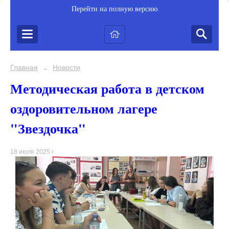
Перейти на полную версию
Главная
Новости
→
Методическая работа в детском
оздоровительном лагере
"Звездочка"
18 июля 2025 г.