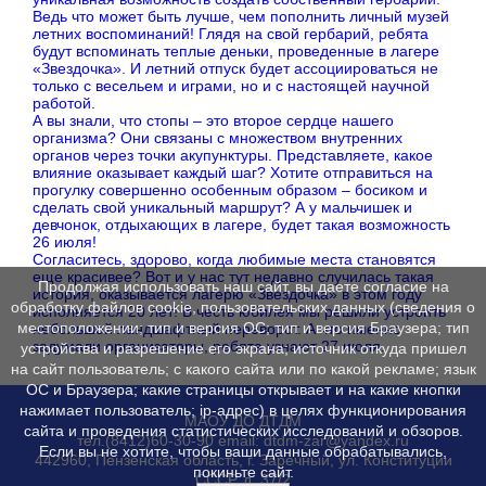
Ведь что может быть лучше, чем пополнить личный музей
летних воспоминаний! Глядя на свой гербарий, ребята
будут вспоминать теплые деньки, проведенные в лагере
«Звездочка». И летний отпуск будет ассоциироваться не
только с весельем и играми, но и с настоящей научной
работой.
А вы знали, что стопы – это второе сердце нашего
организма? Они связаны с множеством внутренних
органов через точки акупунктуры. Представляете, какое
влияние оказывает каждый шаг? Хотите отправиться на
прогулку совершенно особенным образом – босиком и
сделать свой уникальный маршрут? А у мальчишек и
девчонок, отдыхающих в лагере, будет такая возможность
26 июля!
Согласитесь, здорово, когда любимые места становятся
еще красивее? Вот и у нас тут недавно случилась такая
Продолжая использовать наш сайт, вы даете согласие на
история, оказывается лагерю «Звездочка» в этом году
обработку файлов cookie, пользовательских данных (сведения о
исполняется 20 лет! В честь юбилея мы решили устроить
местоположении; тип и версия ОС; тип и версия Браузера; тип
небольшой ландшафтный переворот. А что именно
задумали организаторы, ребята узнают 27 июля.
устройства и разрешение его экрана; источник откуда пришел
на сайт пользователь; с какого сайта или по какой рекламе; язык
ОС и Браузера; какие страницы открывает и на какие кнопки
нажимает пользователь; ip-адрес) в целях функционирования
МАОУ ДО ДТДМ
сайта и проведения статистических исследований и обзоров.
тел.(8412)60-30-90 email: dtdm-zar@yandex.ru
Если вы не хотите, чтобы ваши данные обрабатывались,
442960, Пензенская область, г. Заречный, ул. Конституции
покиньте сайт.
СССР, д. 37/2