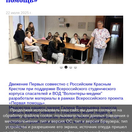
22 июля 2025 г.
Движение Первых совместно с Российским Красным
Крестом при поддержке Всероссийского студенческого
корпуса спасателей и ВОД "Волонтеры-медики"
разработали материалы в рамках Всероссийского проекта
«Первая помощь».
Медсестра нашего лагеря Галина Валерьевна помогла
Продолжая использовать наш сайт, вы даете согласие на
освоить важные навыки по спасению жизни людей, а
обработку файлов cookie, пользовательских данных (сведения о
также получить полезные знания. Ребята убедились, что
местоположении; тип и версия ОС; тип и версия Браузера; тип
каждый Первый самостоятельно может прийти на
помощь!
устройства и разрешение его экрана; источник откуда пришел