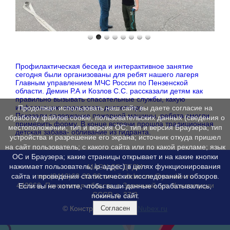
Профилактическая беседа и интерактивное занятие
сегодня были организованы для ребят нашего лагеря
Главным управлением МЧС России по Пензенской
области. Демин Р.А и Козлов С.С. рассказали детям как
правильно вызывать спасательные службы, какую
информацию передавать диспетчеру.
Продолжая использовать наш сайт, вы даете согласие на
Показали содержание пожарной машины, ребята смогли
обработку файлов cookie, пользовательских данных (сведения о
примерить форму. В конце встречи прошла традиционная
местоположении; тип и версия ОС; тип и версия Браузера; тип
детская забава- обливание из гидранта.
устройства и разрешение его экрана; источник откуда пришел
на сайт пользователь; с какого сайта или по какой рекламе; язык
ОС и Браузера; какие страницы открывает и на какие кнопки
нажимает пользователь; ip-адрес) в целях функционирования
МАОУ ДО ДТДМ
тел.(8412)60-30-90 email: dtdm-zar@yandex.ru
сайта и проведения статистических исследований и обзоров.
442960, Пензенская область, г. Заречный, ул. Конституции
Если вы не хотите, чтобы ваши данные обрабатывались,
СССР, д. 37/2
покиньте сайт.
© Конструктор сайтов
Nubex.ru
Согласен