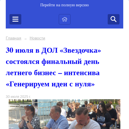
Перейти на полную версию
Главная
Новости
→
30 июля в ДОЛ «Звездочка»
состоялся финальный день
летнего бизнес – интенсива
«Генерируем идеи с нуля»
30 июля 2025 г.