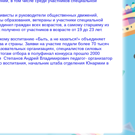
ний, в том числе среди участников специальной
ктивисты и руководители общественных движений,
мы образования, ветераны и участники специальной
единил граждан всех возрастов, а самому старшему из
получено от участников в возрасте от 19 до 23 лет.
кому воспитанию «Быть, а не казаться!» объединяет
 и страны. Заявки на участие подали более 70 тысяч
азовательных организациях, специалистов силовых
 итогам отбора в полуфинал конкурса прошло 2000
я Степанов Андрей Владимирович педагог- организатор
о воспитания, начальник штаба отделения Юнармии в