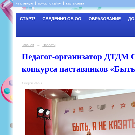
на главную
поиск по сайту
карта сайта
СТАРТ!
СВЕДЕНИЯ ОБ ОО
ОБРАЗОВАНИЕ
ДО
Главная
→
Новости
Педагог-организатор ДТДМ С
конкурса наставников «Быть,
4 августа 2025 г.