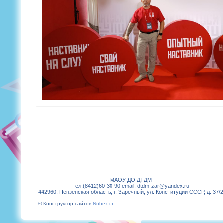
МАОУ ДО ДТДМ
тел.(8412)60-30-90 email: dtdm-zar@yandex.ru
442960, Пензенская область, г. Заречный, ул. Конституции СССР, д. 37/
© Конструктор сайтов
Nubex.ru