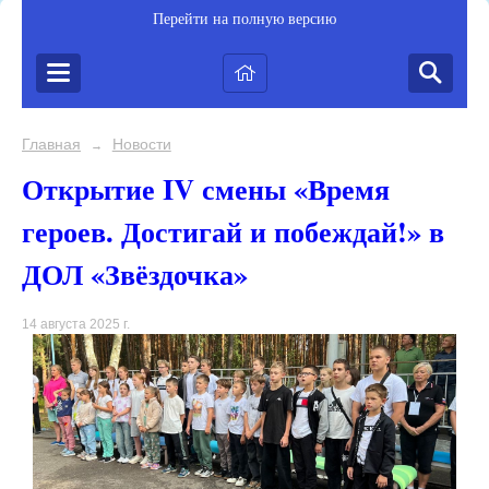
Перейти на полную версию
Главная
Новости
→
Открытие IV смены «Время
героев. Достигай и побеждай!» в
ДОЛ «Звёздочка»
14 августа 2025 г.