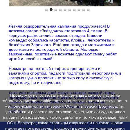
Летняя оздоровительная кампания продолжается! В
детском лагере «Звёздочка» стартовала 4 смена. В
корпусах разместились восемь отрядов. В шести
командах собрались каратисты, пловцы, лёгкоатлеты и
боксёры из Заречного. Ещё два отряда с мальчиками и
девочками из Белгородской области. Молодые,
заряженные, позитивные вожатые сделают смену ребят
яркой и незабываемой!
Несмотря на плотный график с тренировками и
занятиями спортом, педагоги подготовили мероприятия, в
которых нужно проявить не только силу и физическую
подготовку, но и творчество.
Дети уже несколько дней живут в лагере, каждый отряд
Продолжая использовать наш сайт, вы даете согласие на
придумал своё название и девиз. Самое первое событие
обработку файлов cookie, пользовательских данных (сведения о
смены, к которому готовились команды - открытие.
местоположении; тип и версия ОС; тип и версия Браузера; тип
Зажигательные танцы, оригинальные сценки придумали
ребята.
устройства и разрешение его экрана; источник откуда пришел
на сайт пользователь; с какого сайта или по какой рекламе; язык
ОС и Браузера; какие страницы открывает и на какие кнопки
нажимает пользователь; ip-адрес) в целях функционирования