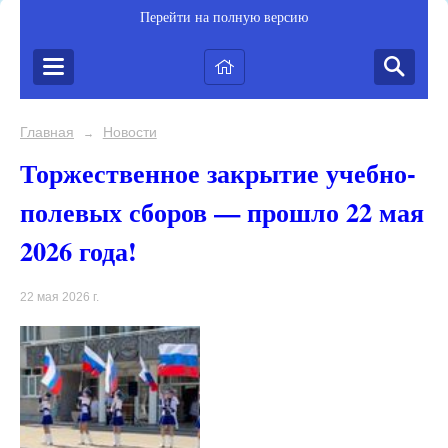
Перейти на полную версию
Главная
Новости
→
Торжественное закрытие учебно-
полевых сборов — прошло 22 мая
2026 года!
22 мая 2026 г.