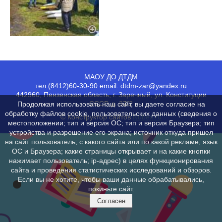
МАОУ ДО ДТДМ
тел.(8412)60-30-90 email: dtdm-zar@yandex.ru
442960, Пензенская область, г. Заречный, ул. Конституции
СССР, д. 37/2
Продолжая использовать наш сайт, вы даете согласие на
обработку файлов cookie, пользовательских данных (сведения о
© Конструктор сайтов
Nubex.ru
местоположении; тип и версия ОС; тип и версия Браузера; тип
устройства и разрешение его экрана; источник откуда пришел
на сайт пользователь; с какого сайта или по какой рекламе; язык
ОС и Браузера; какие страницы открывает и на какие кнопки
нажимает пользователь; ip-адрес) в целях функционирования
сайта и проведения статистических исследований и обзоров.
Если вы не хотите, чтобы ваши данные обрабатывались,
покиньте сайт.
Согласен