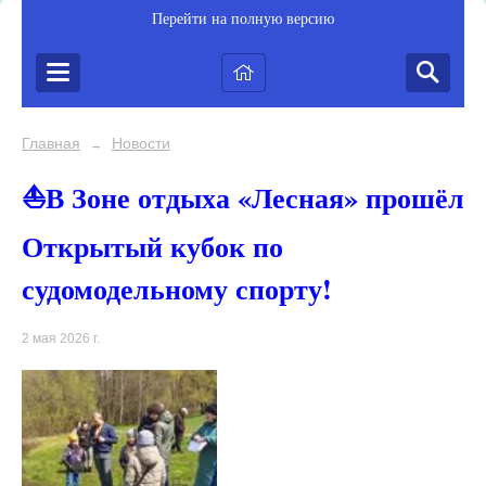
Перейти на полную версию
Главная
Новости
→
⛵В Зоне отдыха «Лесная» прошёл
Открытый кубок по
судомодельному спорту!
2 мая 2026 г.