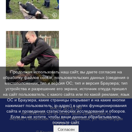
Продолжая использовать наш сайт, вы даете согласие на
обработку файлов cookie, пользовательских данных (сведения о
местоположении; тип и версия ОС; тип и версия Браузера; тип
устройства и разрешение его экрана; источник откуда пришел
на сайт пользователь; с какого сайта или по какой рекламе; язык
ОС и Браузера; какие страницы открывает и на какие кнопки
нажимает пользователь; ip-адрес) в целях функционирования
МАОУ ДО ДТДМ
сайта и проведения статистических исследований и обзоров.
тел.(8412)60-30-90 email: dtdm-zar@yandex.ru
Если вы не хотите, чтобы ваши данные обрабатывались,
442960, Пензенская область, г. Заречный, ул. Конституции
покиньте сайт.
СССР, д. 37/2
Согласен
© Конструктор сайтов
Nubex.ru