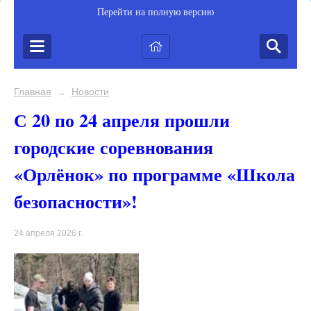
Перейти на полную версию
Главная
Новости
→
С 20 по 24 апреля прошли
городские соревнования
«Орлёнок» по программе «Школа
безопасности»!
24 апреля 2026 г.