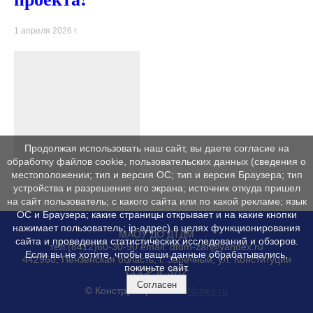
1 апреля 2026 г.
Продолжая использовать наш сайт, вы даете согласие на
обработку файлов cookie, пользовательских данных (сведения о
местоположении; тип и версия ОС; тип и версия Браузера; тип
устройства и разрешение его экрана; источник откуда пришел
на сайт пользователь; с какого сайта или по какой рекламе; язык
ОС и Браузера; какие страницы открывает и на какие кнопки
нажимает пользователь; ip-адрес) в целях функционирования
МАОУ ДО ДТДМ
сайта и проведения статистических исследований и обзоров.
тел.(8412)60-30-90 email: dtdm-zar@yandex.ru
Если вы не хотите, чтобы ваши данные обрабатывались,
442960, Пензенская область, г. Заречный, ул. Конституции
покиньте сайт.
СССР, д. 37/2
Согласен
© Конструктор сайтов
Nubex.ru