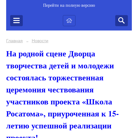
Перейти на полную версию
Главная
Новости
→
На родной сцене Дворца
творчества детей и молодежи
состоялась торжественная
церемония чествования
участников проекта «Школа
Росатома», приуроченная к 15-
летию успешной реализации
проекта!