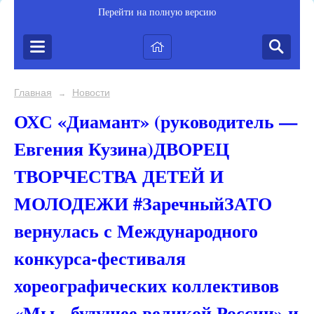
Перейти на полную версию
Главная
Новости
→
ОХС «Диамант» (руководитель —
Евгения Кузина)ДВОРЕЦ
ТВОРЧЕСТВА ДЕТЕЙ И
МОЛОДЕЖИ #ЗаречныйЗАТО
вернулась с Международного
конкурса-фестиваля
хореографических коллективов
«Мы - будущее великой России» и