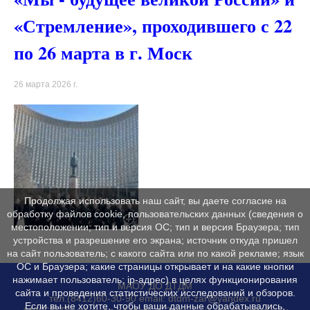
«Стремление», проходившего с 22
по 26 марта в г. Моск
26 марта 2026 г.
Продолжая использовать наш сайт, вы даете согласие на
обработку файлов cookie, пользовательских данных (сведения о
местоположении; тип и версия ОС; тип и версия Браузера; тип
устройства и разрешение его экрана; источник откуда пришел
на сайт пользователь; с какого сайта или по какой рекламе; язык
ОС и Браузера; какие страницы открывает и на какие кнопки
нажимает пользователь; ip-адрес) в целях функционирования
МАОУ ДО ДТДМ
сайта и проведения статистических исследований и обзоров.
тел.(8412)60-30-90 email: dtdm-zar@yandex.ru
Если вы не хотите, чтобы ваши данные обрабатывались,