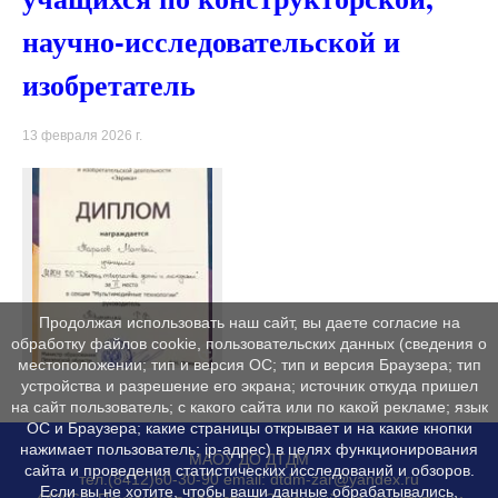
научно-исследовательской и
изобретатель
13 февраля 2026 г.
Продолжая использовать наш сайт, вы даете согласие на
обработку файлов cookie, пользовательских данных (сведения о
местоположении; тип и версия ОС; тип и версия Браузера; тип
устройства и разрешение его экрана; источник откуда пришел
на сайт пользователь; с какого сайта или по какой рекламе; язык
ОС и Браузера; какие страницы открывает и на какие кнопки
нажимает пользователь; ip-адрес) в целях функционирования
МАОУ ДО ДТДМ
сайта и проведения статистических исследований и обзоров.
тел.(8412)60-30-90 email: dtdm-zar@yandex.ru
Если вы не хотите, чтобы ваши данные обрабатывались,