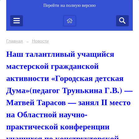
Перейти на полную версию
Главная
Новости
→
Наш талантливый учащийся
мастерской гражданской
активности «Городская детская
Дума»(педагог Трунькина Г.В.) —
Матвей Тарасов — занял II место
на Областной научно-
практической конференции
учащихся по конструкторской,