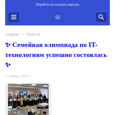
Перейти на полную версию
Главная
Новости
→
✨ Семейная олимпиада по IT-
технологиям успешно состоялась
✨
17 января 2026 г.