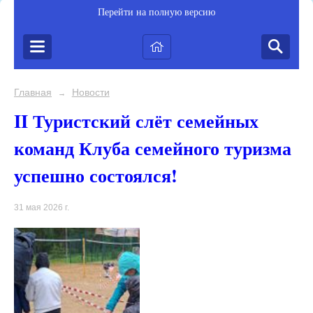
Перейти на полную версию
Главная
Новости
→
II Туристский слёт семейных
команд Клуба семейного туризма
успешно состоялся!
31 мая 2026 г.