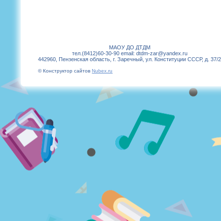
МАОУ ДО ДТДМ
тел.(8412)60-30-90 email: dtdm-zar@yandex.ru
442960, Пензенская область, г. Заречный, ул. Конституции СССР, д. 37/
© Конструктор сайтов
Nubex.ru